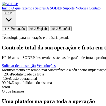
Início
O que fazemos
Setores
A SODEP
Suporte
Notícias
Contato
🇧🇷
PT
🇧🇷
Português
🇺🇸
English
🇪🇸
Español
Tecnologia para mineração e indústria pesada
Controle total da sua
operação e frota
em 
Há 16 anos a SODEP desenvolve sistemas de gestão de frota e produçã
Solicitar demonstração
Ver soluções
Monitoramento em tempo real
Subterrânea e a céu aberto
Implantação 
+20%
Produtividade da frota
-15%
Custo operacional
99,9%
Disponibilidade do sistema
scroll
O que fazemos
Uma plataforma para toda a operação