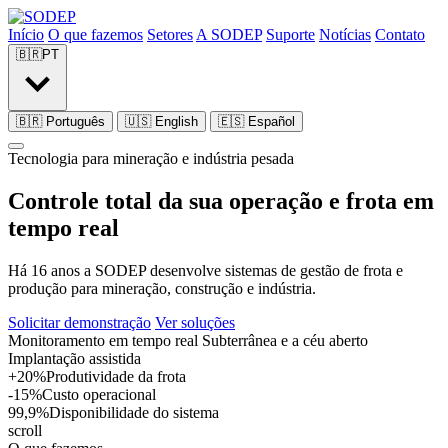
Início
O que fazemos
Setores
A SODEP
Suporte
Notícias
Contato
🇧🇷
PT
🇧🇷
Português
🇺🇸
English
🇪🇸
Español
Tecnologia para mineração e indústria pesada
Controle total da sua
operação e frota
em
tempo real
Há 16 anos a SODEP desenvolve sistemas de gestão de frota e
produção para mineração, construção e indústria.
Solicitar demonstração
Ver soluções
Monitoramento em tempo real
Subterrânea e a céu aberto
Implantação assistida
+20%
Produtividade da frota
-15%
Custo operacional
99,9%
Disponibilidade do sistema
scroll