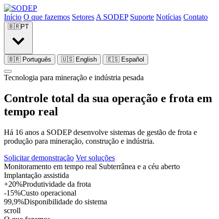
Início
O que fazemos
Setores
A SODEP
Suporte
Notícias
Contato
🇧🇷
PT
🇧🇷
Português
🇺🇸
English
🇪🇸
Español
Tecnologia para mineração e indústria pesada
Controle total da sua
operação e frota
em
tempo real
Há 16 anos a SODEP desenvolve sistemas de gestão de frota e
produção para mineração, construção e indústria.
Solicitar demonstração
Ver soluções
Monitoramento em tempo real
Subterrânea e a céu aberto
Implantação assistida
+20%
Produtividade da frota
-15%
Custo operacional
99,9%
Disponibilidade do sistema
scroll