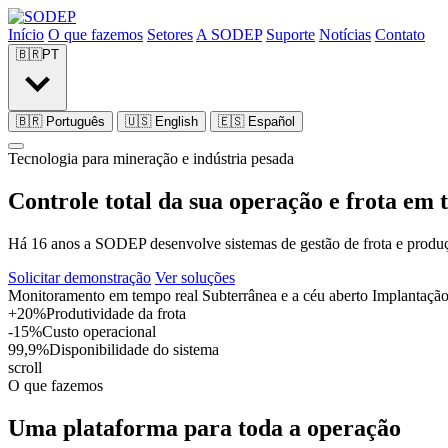
Início
O que fazemos
Setores
A SODEP
Suporte
Notícias
Contato
🇧🇷
PT
🇧🇷
Português
🇺🇸
English
🇪🇸
Español
Tecnologia para mineração e indústria pesada
Controle total da sua
operação e frota
em 
Há 16 anos a SODEP desenvolve sistemas de gestão de frota e produçã
Solicitar demonstração
Ver soluções
Monitoramento em tempo real
Subterrânea e a céu aberto
Implantação 
+20%
Produtividade da frota
-15%
Custo operacional
99,9%
Disponibilidade do sistema
scroll
O que fazemos
Uma plataforma para toda a operação