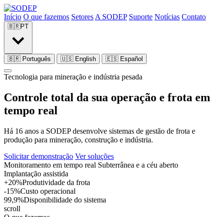
Início
O que fazemos
Setores
A SODEP
Suporte
Notícias
Contato
🇧🇷
PT
🇧🇷
Português
🇺🇸
English
🇪🇸
Español
Tecnologia para mineração e indústria pesada
Controle total da sua
operação e frota
em
tempo real
Há 16 anos a SODEP desenvolve sistemas de gestão de frota e
produção para mineração, construção e indústria.
Solicitar demonstração
Ver soluções
Monitoramento em tempo real
Subterrânea e a céu aberto
Implantação assistida
+20%
Produtividade da frota
-15%
Custo operacional
99,9%
Disponibilidade do sistema
scroll